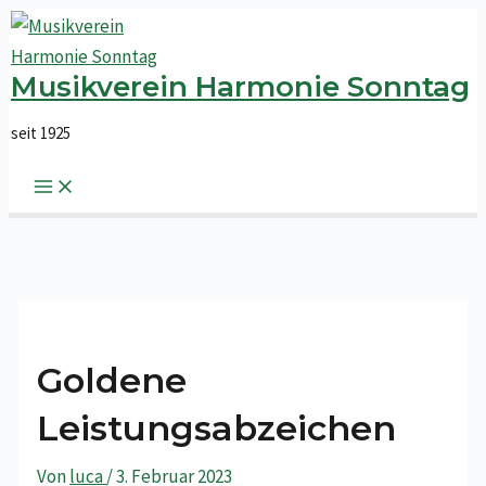
Main
Zum
Post
Menu
Inhalt
navigation
springen
Musikverein Harmonie Sonntag
seit 1925
Goldene
Leistungsabzeichen
Von
luca
/
3. Februar 2023